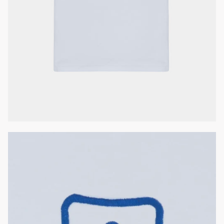
XXS
XS
S
M
L
XL
XXL