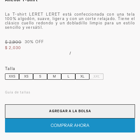
La T-shirt LERET LERET está confeccionada con una tela
100% algodón, suave, ligera y con un corte relajado. Tiene el
clásico cuello redondo y un dobladillo limpio para un estilo
sencillo y versátil.
$ 2,900
30% OFF
$ 2,030
/
Talla
XXS
XS
S
M
L
XL
XXL
Guía de tallas
AGREGAR A LA BOLSA
COMPRAR AHORA