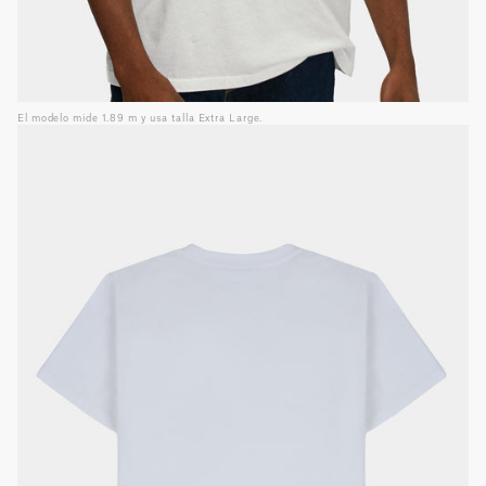
El modelo mide 1.89 m y usa talla Extra Large.
Guía de tallas
INCH
CM