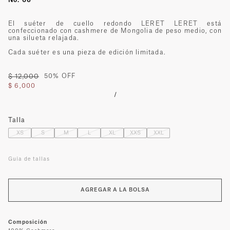
El suéter de cuello redondo LERET LERET está
confeccionado con cashmere de Mongolia de peso medio, con
una silueta relajada.
Cada suéter es una pieza de edición limitada.
$ 12,000
50% OFF
$ 6,000
/
Talla
XS
S
M
L
XL
XXS
XXL
Guía de tallas
AGREGAR A LA BOLSA
Composición