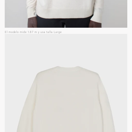
El modelo mide 1.87 m y usa talla Large
Guía de tallas
INCH
CM
XXS
XS
S
M
L
XL
XXL